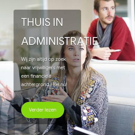
THUIS IN
ADMINISTRATIE
Wij zijn altijd op zoek
naar vrijwilligers met
een financiële
achtergrond ! Bel nu!
Verder lezen